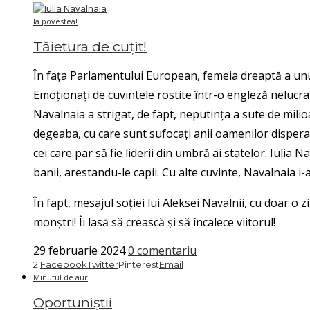
Ia povestea!
Tăietura de cuțit!
În fața Parlamentului European, femeia dreaptă a unui 
Emoționați de cuvintele rostite într-o engleză nelucrat
Navalnaia a strigat, de fapt, neputința a sute de milioa
degeaba, cu care sunt sufocați anii oamenilor disperaț
cei care par să fie liderii din umbră ai statelor. Iulia
banii, arestandu-le capii. Cu alte cuvinte, Navalnaia i-
În fapt, mesajul soției lui Aleksei Navalnii, cu doar o
monștri! Îi lasă să crească și să încalece viitorul!
29 februarie 2024
0 comentariu
2
Facebook
Twitter
Pinterest
Email
Minutul de aur
Oportuniștii