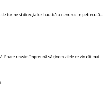
nt de turme și direcția lor haotică o nenorocire petrecută…
nă. Poate reușim împreună să ținem zilele ce vin cât mai
.