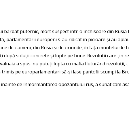
bărbat puternic, mort suspect într-o închisoare din Rusia lu
ă, parlamentarii europeni s-au ridicat în picioare și au aplau
ne de oameni, din Rusia și de oriunde, în fața muntelui de hârt
i după soluții concrete și lupte pe bune. Rezoluții care țin 
 Navalnaia a spus: nu puteți lupta cu mafia fluturând rezoluții,
a trimis pe europarlamentari să-și lase pantofii scumpi la Brux
 zi înainte de înmormântarea opozantului rus, a sunat cam asa: 