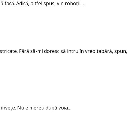
ă facă. Adică, altfel spus, vin roboții…
tricate. Fără să-mi doresc să intru în vreo tabără, spun,
 să învețe. Nu e mereu după voia…