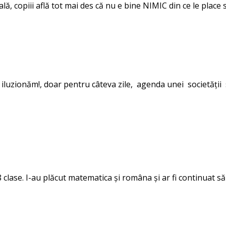
ală, copiii află tot mai des că nu e bine NIMIC din ce le place s
iluzionăm!, doar pentru câteva zile, agenda unei societății s
nat 8 clase. I-au plăcut matematica și româna și ar fi continuat