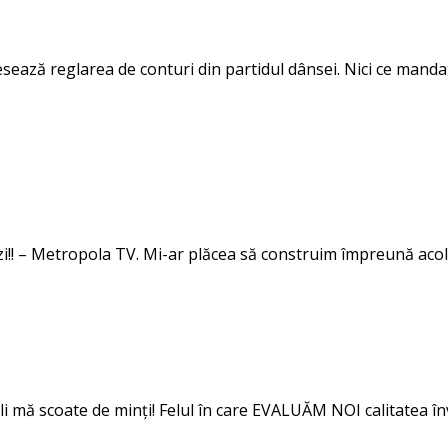
ează reglarea de conturi din partidul dânsei. Nici ce mandat
rezi!! – Metropola TV. Mi-ar plăcea să construim împreună aco
căli mă scoate de minți! Felul în care EVALUĂM NOI calitatea 