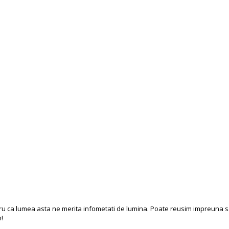
entru ca lumea asta ne merita infometati de lumina. Poate reusim impreuna s
m!