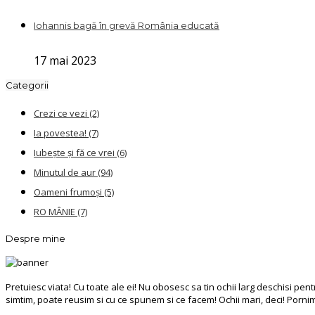
Iohannis bagă în grevă România educată
17 mai 2023
Categorii
Crezi ce vezi
(2)
Ia povestea!
(7)
Iubește și fă ce vrei
(6)
Minutul de aur
(94)
Oameni frumoși
(5)
RO MÂNIE
(7)
Despre mine
Pretuiesc viata! Cu toate ale ei! Nu obosesc sa tin ochii larg deschisi p
simtim, poate reusim si cu ce spunem si ce facem! Ochii mari, deci! Porni