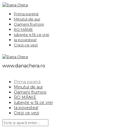
Prima pagină
Minutul de aur
Oameni frumoși
RO MÂNIE
Iubește și fă ce vrei
Ia povestea!
Crezi ce vezi
www.danachera.ro
Prima pagină
Minutul de aur
Oameni frumoși
RO MÂNIE
Iubește și fă ce vrei
Ia povestea!
Crezi ce vezi