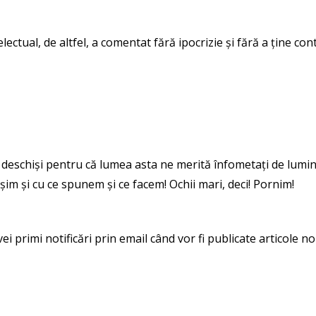
lectual, de altfel, a comentat fără ipocrizie și fără a ține co
rg deschiși pentru că lumea asta ne merită înfometați de lumi
im și cu ce spunem și ce facem! Ochii mari, deci! Pornim!
 primi notificări prin email când vor fi publicate articole noi