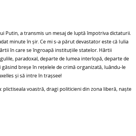
i Putin, a transmis un mesaj de luptă împotriva dictaturii.
dat minute în șir. Ce mi s-a părut devastator este că Iulia
ii în care se îngroapă instituțiile statelor. Hârtii
regulile, paradoxal, departe de lumea interlopă, departe de
 ci găsind breșe în rețelele de crimă organizată, luându-le
elles și să intre în trașsee!
plictiseala voastră, dragi politicieni din zona liberă, naște