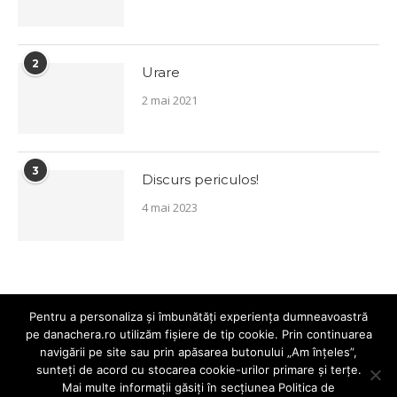
2
Urare
2 mai 2021
3
Discurs periculos!
4 mai 2023
Pentru a personaliza și îmbunătăți experiența dumneavoastră
pe danachera.ro utilizăm fișiere de tip cookie. Prin continuarea
navigării pe site sau prin apăsarea butonului „Am înțeles”,
sunteți de acord cu stocarea cookie-urilor primare și terțe.
Mai multe informații găsiți în secțiunea
Politica de
@2019 Dana Chera. Toate drepturile rezervate.