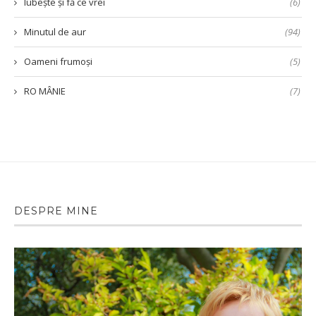
Iubește și fă ce vrei
(6)
Minutul de aur
(94)
Oameni frumoși
(5)
RO MÂNIE
(7)
DESPRE MINE