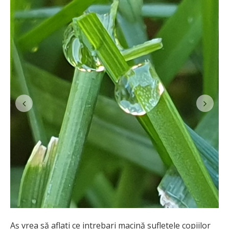
Aș vrea să aflati ce intrebari macină sufletele copiilor