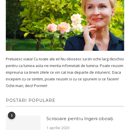
Pretuiesc viata! Cu toate ale ei! Nu obosesc sa tin ochii larg deschisi
pentru ca lumea asta ne merita infometati de lumina. Poate reusim
impreuna sa tinem zilele ce vin cat mai departe de intuneric. Daca
incepem cu ce simtim, poate reusim si cu ce spunem si ce facem!
Ochii mari, deci! Pornim!
POSTĂRI POPULARE
1
Scrisoare pentru îngerii obosiți
1 aprilie 2020