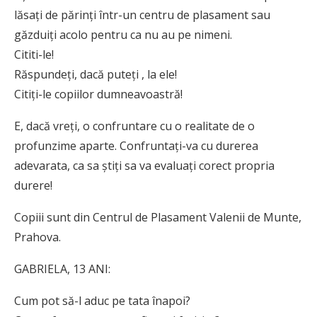
lăsați de părinți într-un centru de plasament sau
găzduiți acolo pentru ca nu au pe nimeni.
Cititi-le!
Răspundeți, dacă puteți , la ele!
Citiți-le copiilor dumneavoastră!
E, dacă vreți, o confruntare cu o realitate de o
profunzime aparte. Confruntați-va cu durerea
adevarata, ca sa știți sa va evaluați corect propria
durere!
Copiii sunt din Centrul de Plasament Valenii de Munte,
Prahova.
GABRIELA, 13 ANI:
Cum pot să-l aduc pe tata înapoi?