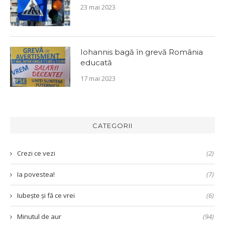
23 mai 2023
Iohannis bagă în grevă România
educată
17 mai 2023
CATEGORII
Crezi ce vezi
(2)
Ia povestea!
(7)
Iubește și fă ce vrei
(6)
Minutul de aur
(94)