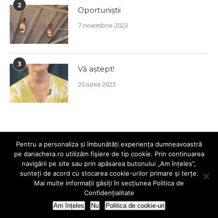
2
Oportuniștii
7 noiembrie 2023
3
Vă aștept!
20 iunie 2023
Pentru a personaliza și îmbunătăți experiența dumneavoastră
pe danachera.ro utilizăm fișiere de tip cookie. Prin continuarea
navigării pe site sau prin apăsarea butonului „Am înțeles”,
sunteți de acord cu stocarea cookie-urilor primare și terțe.
Mai multe informații găsiți în secțiunea
Politica de
@2019 Dana Chera. Toate drepturile rezervate.
Confidențialitate
Am înțeles
Nu
Politica de cookie-uri
ÎNAPOI SUS