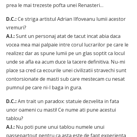
prea le mai trezeste pofta unei Renasteri…
D.C.:
Ce striga artistul Adrian Ilfoveanu lumii acestor
vremuri?
A.I.:
Sunt un personaj atat de tacut incat abia daca
vocea mea mai palpaie intre corul lucrarilor pe care le
realizez dar as spune lumii pe un glas soptit ca locul
unde se afla ea acum duce la tacere definitiva. Nu-mi
place sa cred ca ecourile unei civilizatii stravechi sunt
contorsionate de masti sub care mestecam cu nesat
pumnul pe care ni-l baga in gura.
D.C.:
Am trait un paradox: statuie dezvelita in fata
unor oameni cu masti! Ce nume ati pune acestui
tablou?
A.I.:
Nu poti pune unui tablou numele unui
passepartout pentru ca asta este de fapt experienta