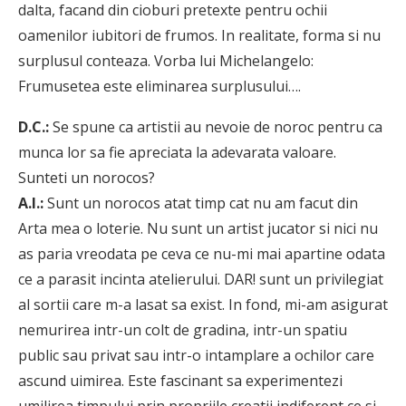
dalta, facand din cioburi pretexte pentru ochii
oamenilor iubitori de frumos. In realitate, forma si nu
surplusul conteaza. Vorba lui Michelangelo:
Frumusetea este eliminarea surplusului….
D.C.:
Se spune ca artistii au nevoie de noroc pentru ca
munca lor sa fie apreciata la adevarata valoare.
Sunteti un norocos?
A.I.:
Sunt un norocos atat timp cat nu am facut din
Arta mea o loterie. Nu sunt un artist jucator si nici nu
as paria vreodata pe ceva ce nu-mi mai apartine odata
ce a parasit incinta atelierului. DAR! sunt un privilegiat
al sortii care m-a lasat sa exist. In fond, mi-am asigurat
nemurirea intr-un colt de gradina, intr-un spatiu
public sau privat sau intr-o intamplare a ochilor care
ascund uimirea. Este fascinant sa experimentezi
umilirea timpului prin propriile creatii indiferent ce si