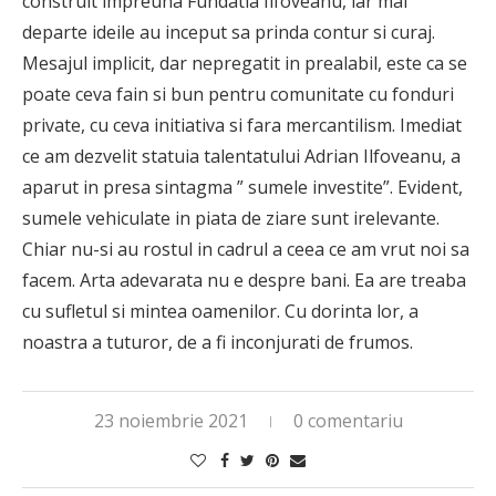
construit impreuna Fundatia Ilfoveanu, iar mai
departe ideile au inceput sa prinda contur si curaj.
Mesajul implicit, dar nepregatit in prealabil, este ca se
poate ceva fain si bun pentru comunitate cu fonduri
private, cu ceva initiativa si fara mercantilism. Imediat
ce am dezvelit statuia talentatului Adrian Ilfoveanu, a
aparut in presa sintagma ” sumele investite”. Evident,
sumele vehiculate in piata de ziare sunt irelevante.
Chiar nu-si au rostul in cadrul a ceea ce am vrut noi sa
facem. Arta adevarata nu e despre bani. Ea are treaba
cu sufletul si mintea oamenilor. Cu dorinta lor, a
noastra a tuturor, de a fi inconjurati de frumos.
23 noiembrie 2021
0 comentariu