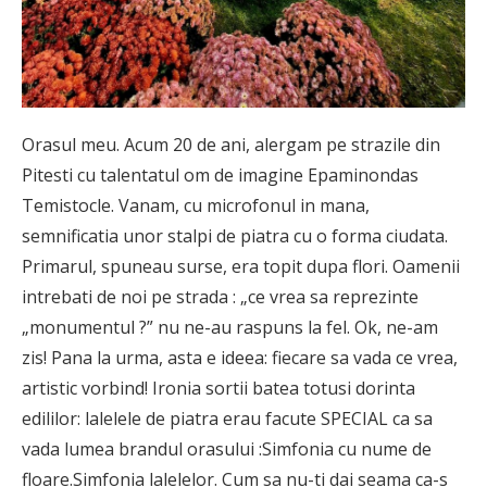
Orasul meu. Acum 20 de ani, alergam pe strazile din
Pitesti cu talentatul om de imagine Epaminondas
Temistocle. Vanam, cu microfonul in mana,
semnificatia unor stalpi de piatra cu o forma ciudata.
Primarul, spuneau surse, era topit dupa flori. Oamenii
intrebati de noi pe strada : „ce vrea sa reprezinte
„monumentul ?” nu ne-au raspuns la fel. Ok, ne-am
zis! Pana la urma, asta e ideea: fiecare sa vada ce vrea,
artistic vorbind! Ironia sortii batea totusi dorinta
edililor: lalelele de piatra erau facute SPECIAL ca sa
vada lumea brandul orasului :Simfonia cu nume de
floare.Simfonia lalelelor. Cum sa nu-ti dai seama ca-s