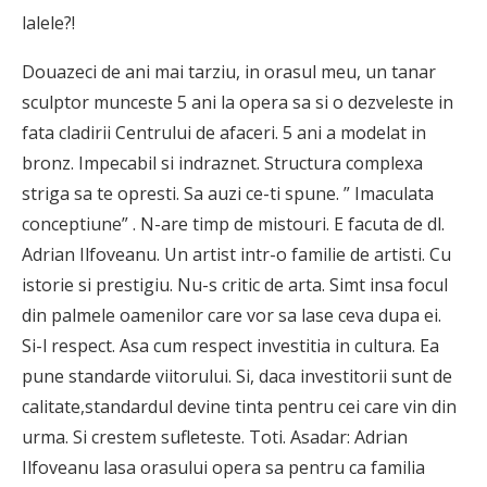
lalele?!
Douazeci de ani mai tarziu, in orasul meu, un tanar
sculptor munceste 5 ani la opera sa si o dezveleste in
fata cladirii Centrului de afaceri. 5 ani a modelat in
bronz. Impecabil si indraznet. Structura complexa
striga sa te opresti. Sa auzi ce-ti spune. ” Imaculata
conceptiune” . N-are timp de mistouri. E facuta de dl.
Adrian Ilfoveanu. Un artist intr-o familie de artisti. Cu
istorie si prestigiu. Nu-s critic de arta. Simt insa focul
din palmele oamenilor care vor sa lase ceva dupa ei.
Si-l respect. Asa cum respect investitia in cultura. Ea
pune standarde viitorului. Si, daca investitorii sunt de
calitate,standardul devine tinta pentru cei care vin din
urma. Si crestem sufleteste. Toti. Asadar: Adrian
Ilfoveanu lasa orasului opera sa pentru ca familia