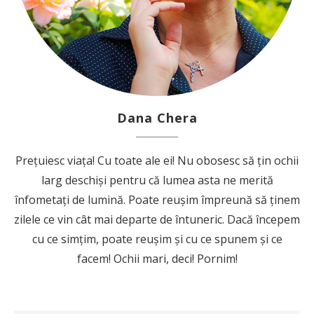
Dana Chera
Prețuiesc viața! Cu toate ale ei! Nu obosesc să țin ochii
larg deschiși pentru că lumea asta ne merită
înfometați de lumină. Poate reușim împreună să ținem
zilele ce vin cât mai departe de întuneric. Dacă începem
cu ce simțim, poate reușim și cu ce spunem și ce
facem! Ochii mari, deci! Pornim!