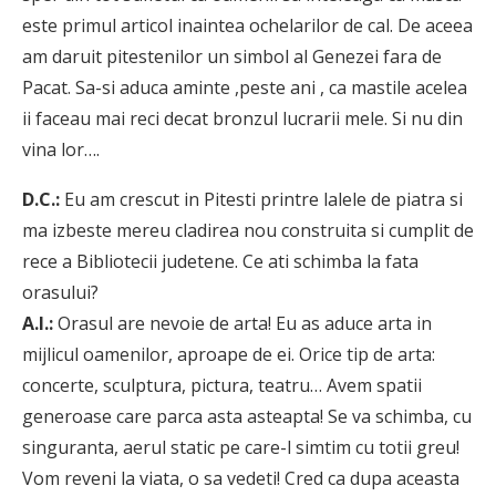
este primul articol inaintea ochelarilor de cal. De aceea
am daruit pitestenilor un simbol al Genezei fara de
Pacat. Sa-si aduca aminte ,peste ani , ca mastile acelea
ii faceau mai reci decat bronzul lucrarii mele. Si nu din
vina lor….
D.C.:
Eu am crescut in Pitesti printre lalele de piatra si
ma izbeste mereu cladirea nou construita si cumplit de
rece a Bibliotecii judetene. Ce ati schimba la fata
orasului?
A.I.:
Orasul are nevoie de arta! Eu as aduce arta in
mijlicul oamenilor, aproape de ei. Orice tip de arta:
concerte, sculptura, pictura, teatru… Avem spatii
generoase care parca asta asteapta! Se va schimba, cu
singuranta, aerul static pe care-l simtim cu totii greu!
Vom reveni la viata, o sa vedeti! Cred ca dupa aceasta