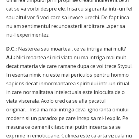
cat se va vorbi despre ele. Insa cu siguranta intr-un fel
sau altul vor fi voci care sa invoce urechi. De fapt inca
nu am sentimentul recunoasterii arbitrare…sper sa
nu-l experimentez.
D.C.:
Nasterea sau moartea , ce va intriga mai mult?
A.I.:
Nici moartea si nici viata nu ma intriga mai mult
decat materia vie care ramane dupa ce voi trece Styxul.
In esenta nimic nu este mai periculos pentru hommo
sapiens decat inmormantarea spiritului intr-un ritual
in care normalitatea intelectuala este inlocuita de o
viata viscerala. Acolo cred ca se afla pacatul
originar….Insa ma mai intriga ceva: ignoranta omului
modern si un paradox pe care incep sa mi-l explic. Pe
masura ce oamenii citesc mai putin incearca sa se
exprime in emoticoane. Culmea este ca arta vizuala nu