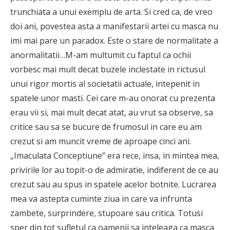
trunchiata a unui exemplu de arta. Si cred ca, de vreo
doi ani, povestea asta a manifestarii artei cu masca nu
imi mai pare un paradox. Este o stare de normalitate a
anormalitatii…M-am multumit cu faptul ca ochii
vorbesc mai mult decat buzele inclestate in rictusul
unui rigor mortis al societatii actuale, intepenit in
spatele unor masti. Cei care m-au onorat cu prezenta
erau vii si, mai mult decat atat, au vrut sa observe, sa
critice sau sa se bucure de frumosul in care eu am
crezut si am muncit vreme de aproape cinci ani.
„Imaculata Conceptiune” era rece, insa, in mintea mea,
privirile lor au topit-o de admiratie, indiferent de ce au
crezut sau au spus in spatele acelor botnite. Lucrarea
mea va astepta cuminte ziua in care va infrunta
zambete, surprindere, stupoare sau critica. Totusi
sper din tot sufletul ca oamenii sa inteleaga ca masca