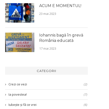
ACUM E MOMENTUL!
23 mai 2023
Iohannis bagă în grevă
România educată
17 mai 2023
CATEGORII
Crezi ce vezi
(2)
Ia povestea!
(7)
Iubește și fă ce vrei
(6)