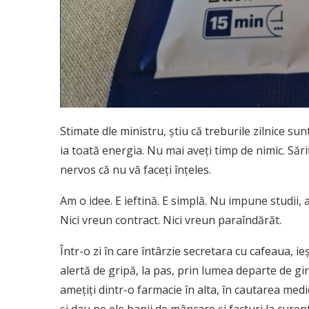
Stimate dle ministru, știu că treburile zilnice su
ia toată energia. Nu mai aveți timp de nimic. Săriț
nervos că nu vă faceți înțeles.
Am o idee. E ieftină. E simplă. Nu impune studii, a
Nici vreun contract. Nici vreun paraîndărăt.
Într-o zi în care întârzie secretara cu cafeaua, ieș
alertă de gripă, la pas, prin lumea departe de gi
amețiți dintr-o farmacie în alta, în cautarea med