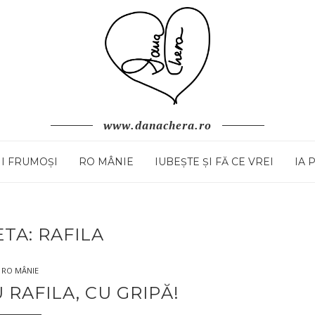
www.danachera.ro
I FRUMOȘI
RO MÂNIE
IUBEȘTE ȘI FĂ CE VREI
IA 
ETA:
RAFILA
RO MÂNIE
 RAFILA, CU GRIPĂ!