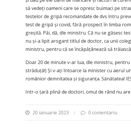
și dau pe ele banii de mâncare și facturi la curen
să vedeți oameni care se opresc buimaci pe stradă
testelor de gripă recomandate de dvs întru preve
test de gripă și covid, fără prospect în limba r
greșită. Păi, dă, dle ministru. Că nu se găsesc tes
nu și-a lipit arogant titlul de doctor, ca unii col
ministru, pentru că se încăpățânează să trăiasc
Doar 20 de minute v-ar lua, dle ministru, pentru a 
străduță!) Și v-ați întoarce la minister cu aeru
românior demnitatea și siguranța. Sănătatea! IE
Intr-o țară plină de doctori, omul de rând nu are 
20 ianuarie 2023
0 comentariu