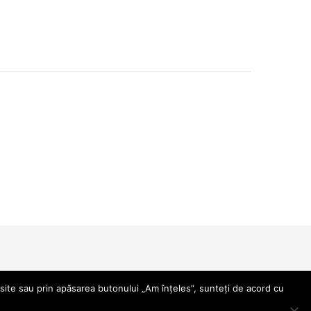
site sau prin apăsarea butonului „Am înțeles”, sunteți de acord cu