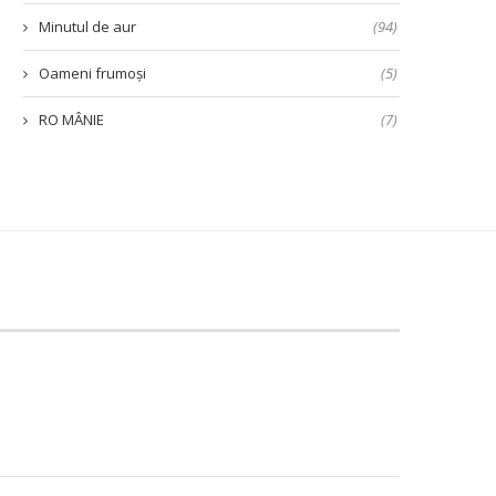
Minutul de aur
(94)
Oameni frumoși
(5)
RO MÂNIE
(7)