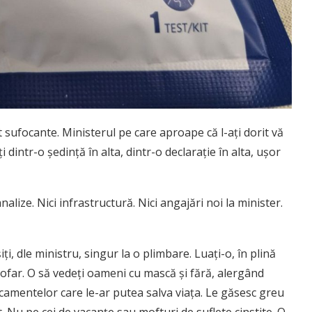
nt sufocante. Ministerul pe care aproape că l-ați dorit vă
i dintr-o ședință în alta, dintr-o declarație în alta, ușor
nalize. Nici infrastructură. Nici angajări noi la minister.
iți, dle ministru, singur la o plimbare. Luați-o, în plină
rofar. O să vedeți oameni cu mască și fără, alergând
icamentelor care le-ar putea salva viața. Le găsesc greu