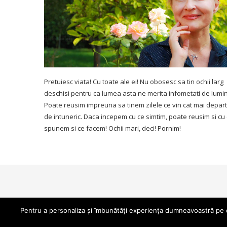
Pretuiesc viata! Cu toate ale ei! Nu obosesc sa tin ochii larg
deschisi pentru ca lumea asta ne merita infometati de lumi
Poate reusim impreuna sa tinem zilele ce vin cat mai depar
de intuneric. Daca incepem cu ce simtim, poate reusim si cu
spunem si ce facem! Ochii mari, deci! Pornim!
Pentru a personaliza și îmbunătăți experiența dumneavoastră pe da