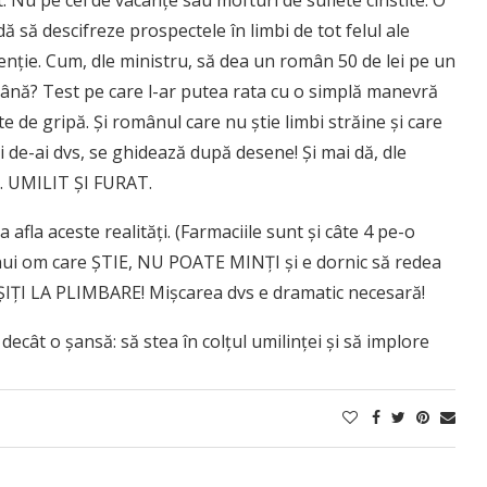
t. Nu pe cei de vacanțe sau mofturi de suflete cinstite. O
 să descifreze prospectele în limbi de tot felul ale
nție. Cum, dle ministru, să dea un român 50 de lei pe un
omână? Test pe care l-ar putea rata cu o simplă manevră
te de gripă. Și românul care nu știe limbi străine și care
egi de-ai dvs, se ghidează după desene! Și mai dă, dle
ă. UMILIT ȘI FURAT.
afla aceste realități. (Farmaciile sunt și câte 4 pe-o
l unui om care ȘTIE, NU POATE MINȚI și e dornic să redea
ȘIȚI LA PLIMBARE! Mișcarea dvs e dramatic necesară!
decât o șansă: să stea în colțul umilinței și să implore