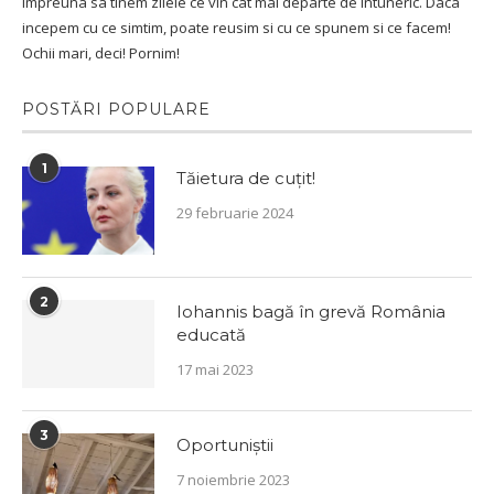
impreuna sa tinem zilele ce vin cat mai departe de intuneric. Daca
incepem cu ce simtim, poate reusim si cu ce spunem si ce facem!
Ochii mari, deci! Pornim!
POSTĂRI POPULARE
1
Tăietura de cuțit!
29 februarie 2024
2
Iohannis bagă în grevă România
educată
17 mai 2023
3
Oportuniștii
7 noiembrie 2023