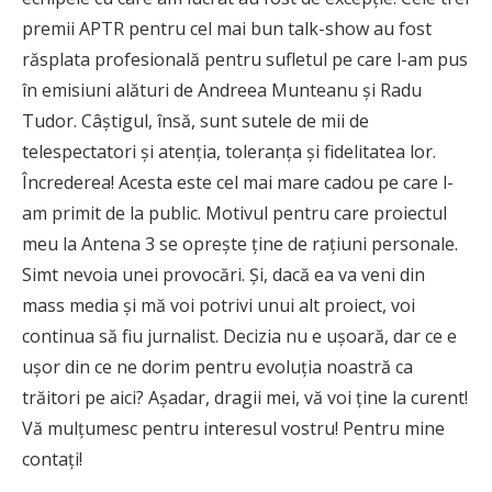
premii APTR pentru cel mai bun talk-show au fost
răsplata profesională pentru sufletul pe care l-am pus
în emisiuni alături de Andreea Munteanu și Radu
Tudor. Câștigul, însă, sunt sutele de mii de
telespectatori și atenția, toleranța și fidelitatea lor.
Încrederea! Acesta este cel mai mare cadou pe care l-
am primit de la public. Motivul pentru care proiectul
meu la Antena 3 se oprește ține de rațiuni personale.
Simt nevoia unei provocări. Și, dacă ea va veni din
mass media și mă voi potrivi unui alt proiect, voi
continua să fiu jurnalist. Decizia nu e ușoară, dar ce e
ușor din ce ne dorim pentru evoluția noastră ca
trăitori pe aici? Așadar, dragii mei, vă voi ține la curent!
Vă mulțumesc pentru interesul vostru! Pentru mine
contați!