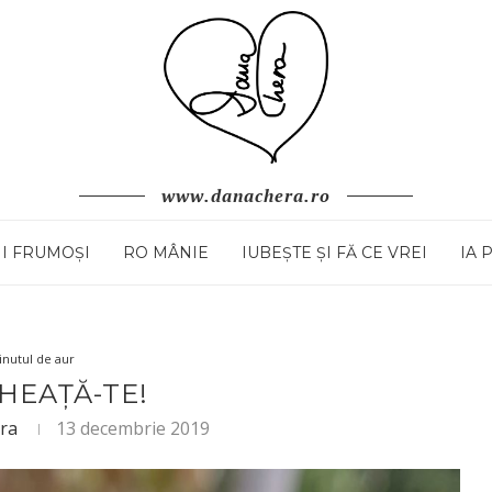
www.danachera.ro
I FRUMOȘI
RO MÂNIE
IUBEȘTE ȘI FĂ CE VREI
IA 
inutul de aur
HEAȚĂ-TE!
ra
13 decembrie 2019