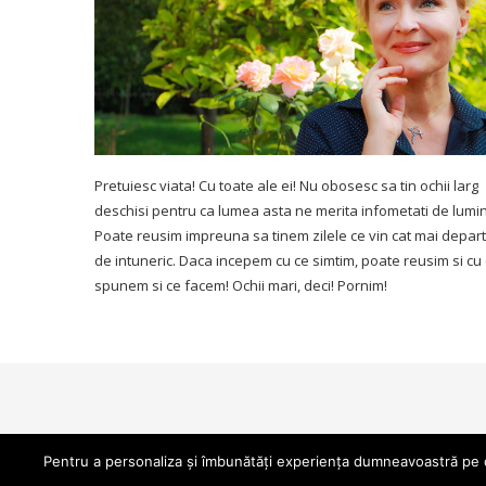
Pretuiesc viata! Cu toate ale ei! Nu obosesc sa tin ochii larg
deschisi pentru ca lumea asta ne merita infometati de lumi
Poate reusim impreuna sa tinem zilele ce vin cat mai depar
de intuneric. Daca incepem cu ce simtim, poate reusim si cu
spunem si ce facem! Ochii mari, deci! Pornim!
Pentru a personaliza și îmbunătăți experiența dumneavoastră pe da