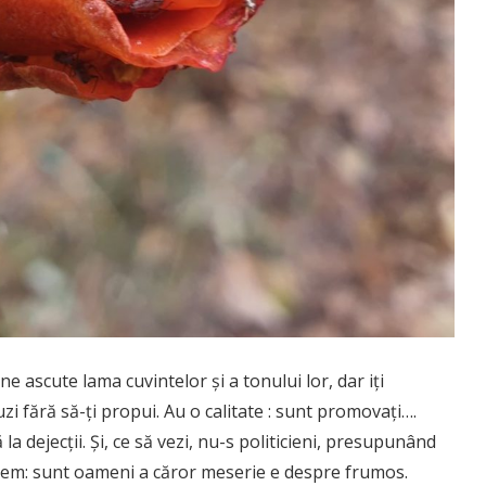
e ascute lama cuvintelor și a tonului lor, dar iți
uzi fără să-ți propui. Au o calitate : sunt promovați….
a dejecții. Și, ce să vezi, nu-s politicieni, presupunând
suprem: sunt oameni a căror meserie e despre frumos.