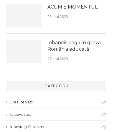
ACUM E MOMENTUL!
23 mai 2023
Iohannis bagă în grevă
România educată
17 mai 2023
CATEGORII
Crezi ce vezi
(2)
Ia povestea!
(7)
Iubește și fă ce vrei
(6)