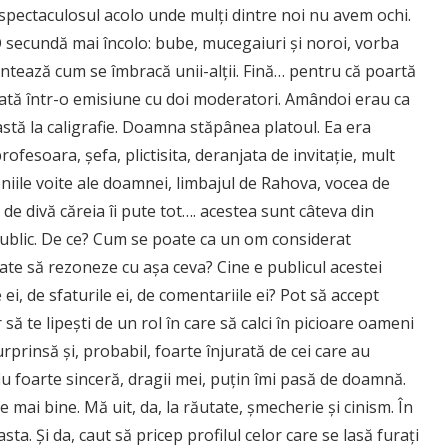
spectaculosul acolo unde mulți dintre noi nu avem ochi.
 secundă mai încolo: bube, mucegaiuri și noroi, vorba
ntează cum se îmbracă unii-alții. Fină… pentru că poartă
itată într-o emisiune cu doi moderatori. Amândoi erau ca
astă la caligrafie. Doamna stăpânea platoul. Ea era
fesoara, șefa, plictisita, deranjata de invitație, mult
niile voite ale doamnei, limbajul de Rahova, vocea de
 de divă căreia îi pute tot…. acestea sunt câteva din
public. De ce? Cum se poate ca un om considerat
oate să rezoneze cu așa ceva? Cine e publicul acestei
, de sfaturile ei, de comentariile ei? Pot să accept
să te lipești de un rol în care să calci în picioare oameni
rprinsă și, probabil, foarte înjurată de cei care au
fiu foarte sinceră, dragii mei, puțin îmi pasă de doamnă.
e mai bine. Mă uit, da, la răutate, șmecherie și cinism. În
sta. Și da, caut să pricep profilul celor care se lasă furați