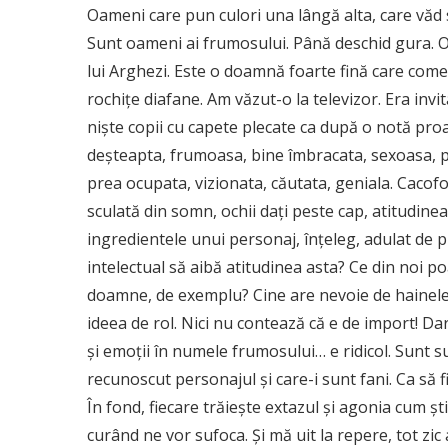
Oameni care pun culori una lângă alta, care văd 
Sunt oameni ai frumosului. Până deschid gura. O
lui Arghezi. Este o doamnă foarte fină care come
rochițe diafane. Am văzut-o la televizor. Era inv
niște copii cu capete plecate ca după o notă pro
deșteapta, frumoasa, bine îmbracata, sexoasa, pro
prea ocupata, vizionata, căutata, geniala. Cacofo
sculată din somn, ochii dați peste cap, atitudinea
ingredientele unui personaj, înțeleg, adulat de 
intelectual să aibă atitudinea asta? Ce din noi p
doamne, de exemplu? Cine are nevoie de hainele ei
ideea de rol. Nici nu contează că e de import! Dar 
și emoții în numele frumosului… e ridicol. Sunt su
recunoscut personajul și care-i sunt fani. Ca să 
În fond, fiecare trăiește extazul și agonia cum ști
curând ne vor sufoca. Și mă uit la repere, tot zic a