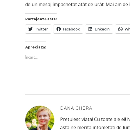
de un mesaj împachetat atât de urât. Mai am de î
Partajează asta:
Twitter
Facebook
LinkedIn
Wh
Apreciază:
Încarc...
DANA CHERA
Pretuiesc viata! Cu toate ale ei!
asta ne merita infometati de lum