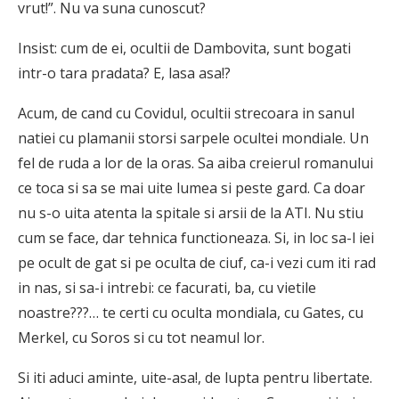
vrut!”. Nu va suna cunoscut?
Insist: cum de ei, ocultii de Dambovita, sunt bogati
intr-o tara pradata? E, lasa asa!?
Acum, de cand cu Covidul, ocultii strecoara in sanul
natiei cu plamanii storsi sarpele ocultei mondiale. Un
fel de ruda a lor de la oras. Sa aiba creierul romanului
ce toca si sa se mai uite lumea si peste gard. Ca doar
nu s-o uita atenta la spitale si arsii de la ATI. Nu stiu
cum se face, dar tehnica functioneaza. Si, in loc sa-l iei
pe ocult de gat si pe oculta de ciuf, ca-i vezi cum iti rad
in nas, si sa-i intrebi: ce facurati, ba, cu vietile
noastre???… te certi cu oculta mondiala, cu Gates, cu
Merkel, cu Soros si cu tot neamul lor.
Si iti aduci aminte, uite-asa!, de lupta pentru libertate.