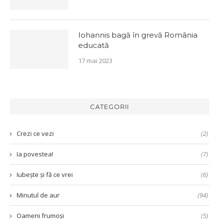
Iohannis bagă în grevă România
educată
17 mai 2023
CATEGORII
Crezi ce vezi
(2)
Ia povestea!
(7)
Iubește și fă ce vrei
(6)
Minutul de aur
(94)
Oameni frumoși
(5)