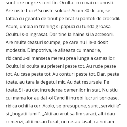
sunt icre negre si unt fin. Oculta…n o mai recunosti.
Are niste buze! Si niste solduri! Acum 30 de ani, se
fataia cu geanta de tinut pe brat si pantofi de crocodil.
Acum, umbla in trening si papuci cu funda groasa.
Ocultul s-a ingrasat. Dar tine la haine si la accesorii.
Are multe ceasuri scumpe, pe care nu i le-a dosit
modestia. Dimpotriva, le afiseaza cu mandrie,
ridicandu-si manseta mereu prea lunga a camasilor.
Ocultul si oculta au prieteni peste tot. Au rude peste
tot. Au case peste tot. Au conturi peste tot. Dar, peste
toate, au tara la degetul mic. Au dat resursele. Pe
toate. Si -au dat increderea oamenilor in stat. Nu stiu
cui mama lor au dat-o! Cand ii intrebi lucruri serioase,
ridica ochii la cer. Acolo, se presupune, sunt „serviciile”
si „bogatii lumii”. „Altii au vrut sa fim saraci, altii dau
comenzi, altii ne-au furat, nu ne-au lasat, ca noi am